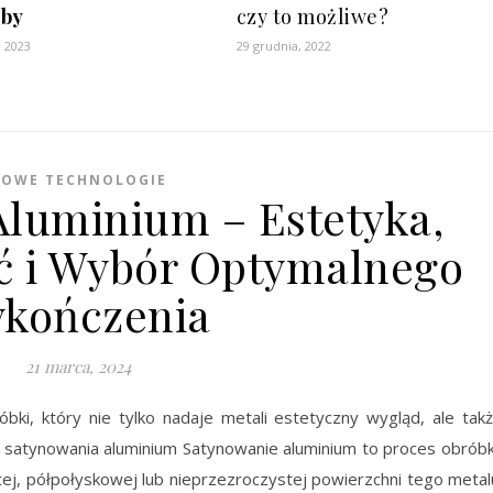
oby
czy to możliwe?
, 2023
29 grudnia, 2022
OWE TECHNOLOGIE
luminium – Estetyka,
ć i Wybór Optymalnego
kończenia
21 marca, 2024
bki, który nie tylko nadaje metali estetyczny wygląd, ale tak
ja satynowania aluminium Satynowanie aluminium to proces obróbk
tej, półpołyskowej lub nieprzezroczystej powierzchni tego metal