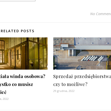
No Commen
RELATED POSTS
ziała winda osobowa?
Sprzedaż przedsiębiorstwa
ystko co musisz
czy to możliwe?
29 grudnia, 2022
ieć
a, 2022