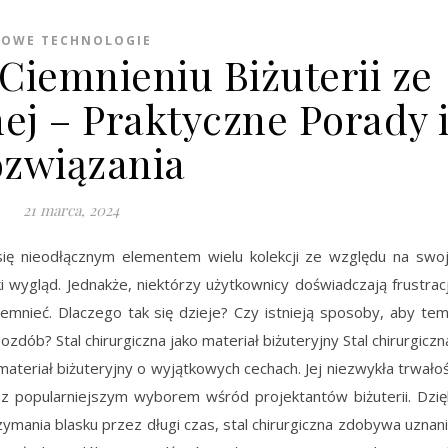
OWE TECHNOLOGIE
Ciemnieniu Biżuterii ze
nej – Praktyczne Porady 
związania
21 marca, 2024
ła się nieodłącznym elementem wielu kolekcji ze względu na swo
ki wygląd. Jednakże, niektórzy użytkownicy doświadczają frustracj
ciemnieć. Dlaczego tak się dzieje? Czy istnieją sposoby, aby te
zdób? Stal chirurgiczna jako materiał biżuteryjny Stal chirurgiczn
materiał biżuteryjny o wyjątkowych cechach. Jej niezwykła trwało
raz popularniejszym wyborem wśród projektantów biżuterii. Dzię
zymania blasku przez długi czas, stal chirurgiczna zdobywa uznan