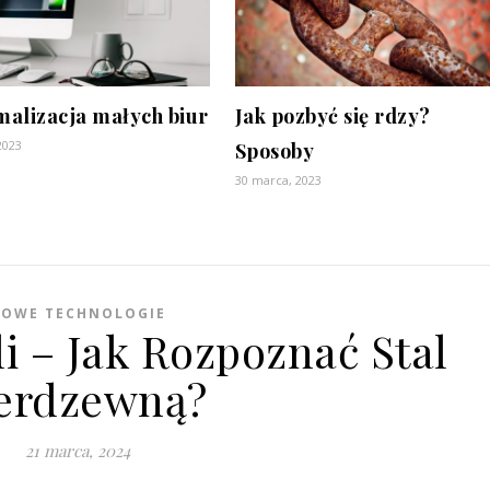
alizacja małych biur
Jak pozbyć się rdzy?
2023
Sposoby
30 marca, 2023
OWE TECHNOLOGIE
i – Jak Rozpoznać Stal
erdzewną?
21 marca, 2024