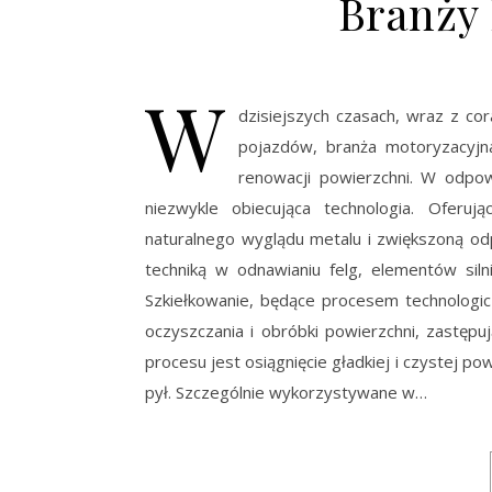
Branży
W
dzisiejszych czasach, wraz z c
pojazdów, branża motoryzacyjn
renowacji powierzchni. W odpow
niezwykle obiecująca technologia. Oferuj
naturalnego wyglądu metalu i zwiększoną od
techniką w odnawianiu felg, elementów siln
Szkiełkowanie, będące procesem technolog
oczyszczania i obróbki powierzchni, zastęp
procesu jest osiągnięcie gładkiej i czystej p
pył. Szczególnie wykorzystywane w…