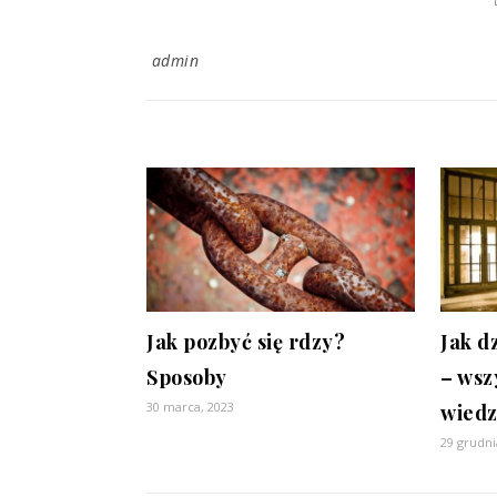
admin
Jak pozbyć się rdzy?
Jak d
Sposoby
– wsz
30 marca, 2023
wiedz
29 grudni