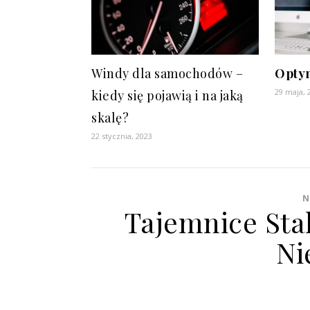
Windy dla samochodów –
Optym
29 maja, 
kiedy się pojawią i na jaką
skalę?
22 stycznia, 2023
N
Tajemnice Stal
Ni