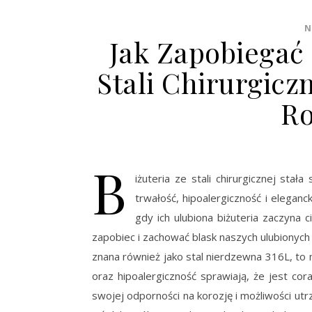
N
Jak Zapobiegać 
Stali Chirurgicz
Ro
B
iżuteria ze stali chirurgicznej sta
trwałość, hipoalergiczność i eleganc
gdy ich ulubiona biżuteria zaczyna 
zapobiec i zachować blask naszych ulubionych o
znana również jako stal nierdzewna 316L, to 
oraz hipoalergiczność sprawiają, że jest co
swojej odporności na korozję i możliwości utr