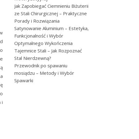
Jak Zapobiegać Ciemnieniu Biżuterii
ze Stali Chirurgicznej – Praktyczne
Porady i Rozwiązania
Satynowanie Aluminium – Estetyka,
ów
Funkcjonalność i Wybór
od
Optymalnego Wykończenia
ko
Tajemnice Stali – Jak Rozpoznać
Stal Nierdzewną?
ie
Przewodnik po spawaniu
wą
mosiądzu – Metody i Wybór
ia
Spawarki
dę
go
 i