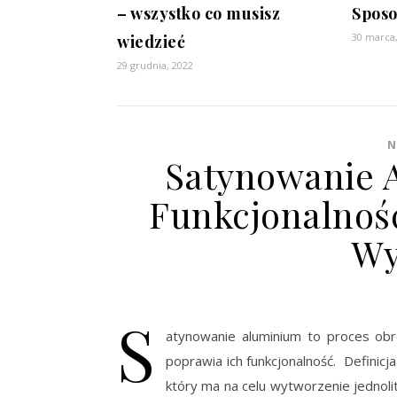
– wszystko co musisz
Spos
30 marca
wiedzieć
29 grudnia, 2022
N
Satynowanie A
Funkcjonalnoś
Wy
S
atynowanie aluminium to proces obró
poprawia ich funkcjonalność. Definic
który ma na celu wytworzenie jednoli