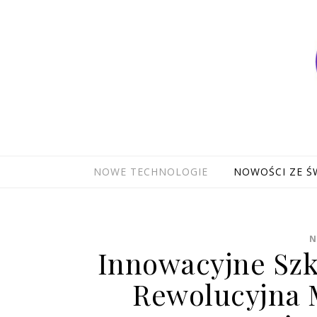
Skip to content
NOWE TECHNOLOGIE
NOWOŚCI ZE Ś
N
Innowacyjne Szk
Rewolucyjna 