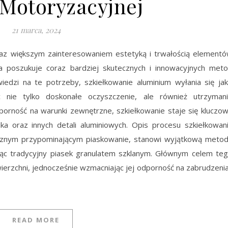
 Motoryzacyjnej
21 marca, 2024
oraz większym zainteresowaniem estetyką i trwałością element
a poszukuje coraz bardziej skutecznych i innowacyjnych met
iedzi na te potrzeby, szkiełkowanie aluminium wyłania się ja
ąc nie tylko doskonałe oczyszczenie, ale również utrzyman
porność na warunki zewnętrzne, szkiełkowanie staje się kluczo
ika oraz innych detali aluminiowych. Opis procesu szkiełkowan
icznym przypominającym piaskowanie, stanowi wyjątkową meto
ując tradycyjny piasek granulatem szklanym. Głównym celem te
owierzchni, jednocześnie wzmacniając jej odporność na zabrudzenia
READ MORE